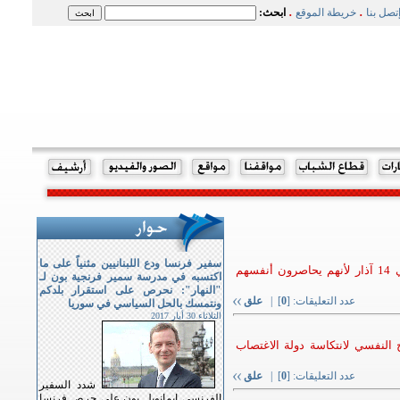
.
.
تصل بنا
خريطة الموقع
ابحث:
سفير فرنسا ودع اللبنانيين مثنياً على ما
: "لا حاجة لمحاصرة مسيحيي 14 آذار لأنهم يحاصرون أنفسهم
اكتسبه في مدرسة سمير فرنجية بون لـ
"النهار": نحرص على استقرار بلدكم
عدد التعليقات: [
0
] |
علق
ونتمسك بالحل السياسي في سوريا
الثلاثاء 30 أيار 2017
النفسي لانتكاسة دولة الاغتصاب
عدد التعليقات: [
0
] |
علق
شدد السفير
الفرنسي ايمانويل بون على حرص فرنسا