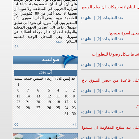
على أن ينأى لبنان بنفسه ويتجنب تداعيات
لبنان لانه بإمكانه ان يولع الوضع
شرارة الحروب في المنطقة، ولا سيما أن
بعضها لا يبعد أكثر من 80 كيلومتراً عن
عدد التعليقات: [
0
] |
علق
العاصمة بيروت. وفي الملف السوري، ذكر
السفير بون أن "سوريا لن تعود الى سابق
عهدها"، داعياً الى "تضافر الجهود المحلية
والدولية لضمان قيام مرحلة انتقالية في
لفصحى اسوة بجعجع".
سوريا، وهي المدخل الوحيد لتعميم
عدد التعليقات: [
0
] |
علق
السلام"....
تتمة
 "الخطاب السياسي في 14 شباط شكل رضوخا للتطورات
عدد التعليقات: [
0
] |
علق
آب 2026
أحد
إثنين
ثلاثاء
أربعاء
خميس
جمعة
سبت
 على قاعدة من حضر السوق باع
1
8
7
6
5
4
3
2
عدد التعليقات: [
0
] |
علق
15
14
13
12
11
10
9
22
21
20
19
18
17
16
.
29
28
27
26
25
24
23
عدد التعليقات: [
0
] |
علق
31
30
لى بند سلاح المقاومة ان يشدوا
عدد التعليقات: [
0
] |
علق