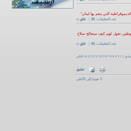
ديموقراطية التي ينعم بها لبنان".
عدد التعليقات: [
0
] |
علق
توطين نقول لهم كيف سنعالج سلاح
عدد التعليقات: [
0
] |
علق
سابق
1
2
3
4
5
6
7
8
9
10
11
12
13
14
التالي
تعليق
عودة إلى الأعلى