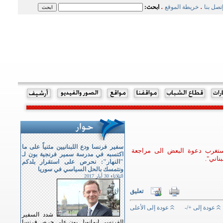
.
.
تصل بنا
خريطة الموقع
ابحث:
سفير فرنسا ودع اللبنانيين مثنياً على ما
ستغرب دعوة البعض الى مراجعة
اكتسبه في مدرسة سمير فرنجية بون لـ
ناني".
"النهار": نحرص على استقرار بلدكم
ونتمسك بالحل السياسي في سوريا
الثلاثاء 30 أيار 2017
تعليق
عودة إلى +/-
عودة إلى الأعلى
شدد السفير
الفرنسي ايمانويل بون على حرص فرنسا