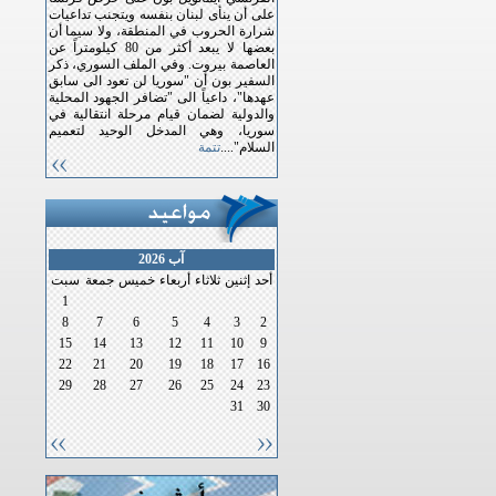
على أن ينأى لبنان بنفسه ويتجنب تداعيات
شرارة الحروب في المنطقة، ولا سيما أن
بعضها لا يبعد أكثر من 80 كيلومتراً عن
العاصمة بيروت. وفي الملف السوري، ذكر
السفير بون أن "سوريا لن تعود الى سابق
عهدها"، داعياً الى "تضافر الجهود المحلية
والدولية لضمان قيام مرحلة انتقالية في
سوريا، وهي المدخل الوحيد لتعميم
السلام"....
تتمة
آب 2026
أحد
إثنين
ثلاثاء
أربعاء
خميس
جمعة
سبت
1
8
7
6
5
4
3
2
15
14
13
12
11
10
9
22
21
20
19
18
17
16
29
28
27
26
25
24
23
31
30